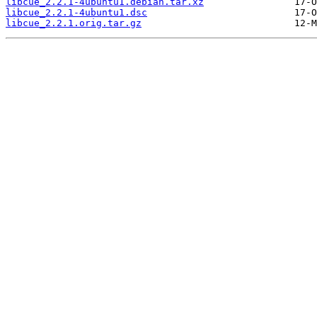
libcue_2.2.1-4ubuntu1.debian.tar.xz
libcue_2.2.1-4ubuntu1.dsc
libcue_2.2.1.orig.tar.gz