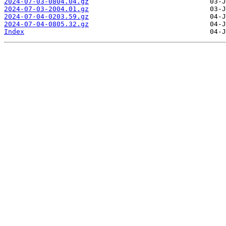
2024-07-03-0804.04.gz
2024-07-03-2004.01.gz
2024-07-04-0203.59.gz
2024-07-04-0805.32.gz
Index